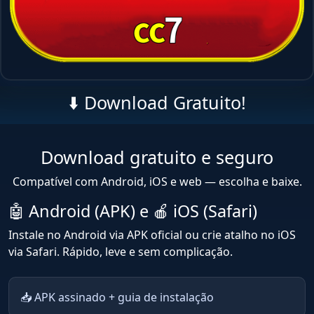
⬇️ Download Gratuito!
Download gratuito e seguro
Compatível com Android, iOS e web — escolha e baixe.
🤖 Android (APK) e 🍎 iOS (Safari)
Instale no Android via APK oficial ou crie atalho no iOS
via Safari. Rápido, leve e sem complicação.
📥 APK assinado + guia de instalação