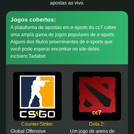
apostas ao vivo.
Jogos cobertos:
A plataforma de apostas em e-sports da cc7 cobre
uma ampla gama de jogos populares de e-sports.
Alguns dos títulos proeminentes de e-sports que
você pode esperar encontrar no site deles
incluem:
Tadabet
Counter-Strike:
Dota 2:
Global Offensive
Um jogo de arena de