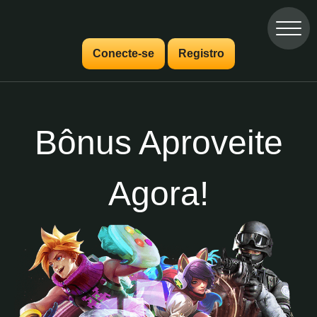
Conecte-se
Registro
Bônus Aproveite
Agora!