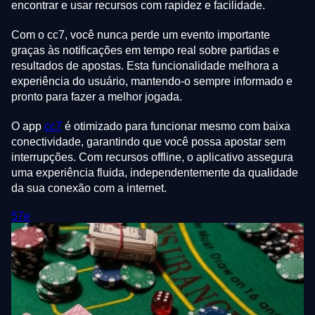
encontrar e usar recursos com rapidez e facilidade.
Com o cc7, você nunca perde um evento importante
graças às notificações em tempo real sobre partidas e
resultados de apostas. Esta funcionalidade melhora a
experiência do usuário, mantendo-o sempre informado e
pronto para fazer a melhor jogada.
O app
cc7
é otimizado para funcionar mesmo com baixa
conectividade, garantindo que você possa apostar sem
interrupções. Com recursos offline, o aplicativo assegura
uma experiência fluida, independentemente da qualidade
da sua conexão com a internet.
57e