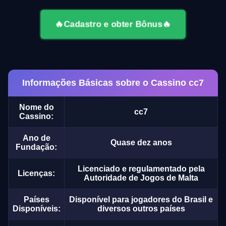
🔥Cadastro e obter Bônus🔥
Informações Básicas sobre o Cassino cc7
Nome do
cc7
Cassino:
Ano de
Quase dez anos
Fundação:
Licenciado e regulamentado pela
Licenças:
Autoridade de Jogos de Malta
Países
Disponível para jogadores do Brasil e
Disponíveis:
diversos outros países