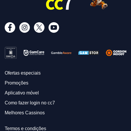
Ofertas especiais
Promoções
Aplicativo móvel
Como fazer login no cc7
Melhores Cassinos
Termos e condições