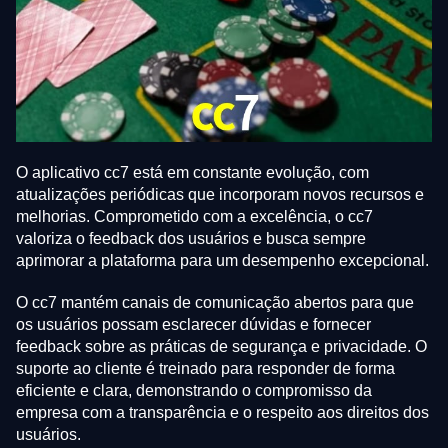
O aplicativo cc7 está em constante evolução, com
atualizações periódicas que incorporam novos recursos e
melhorias. Comprometido com a excelência, o cc7
valoriza o feedback dos usuários e busca sempre
aprimorar a plataforma para um desempenho excepcional.
O cc7 mantém canais de comunicação abertos para que
os usuários possam esclarecer dúvidas e fornecer
feedback sobre as práticas de segurança e privacidade. O
suporte ao cliente é treinado para responder de forma
eficiente e clara, demonstrando o compromisso da
empresa com a transparência e o respeito aos direitos dos
usuários.