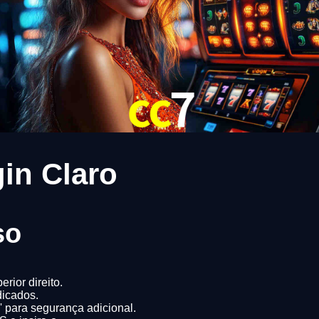
in Claro
so
erior direito.
dicados.
' para segurança adicional.