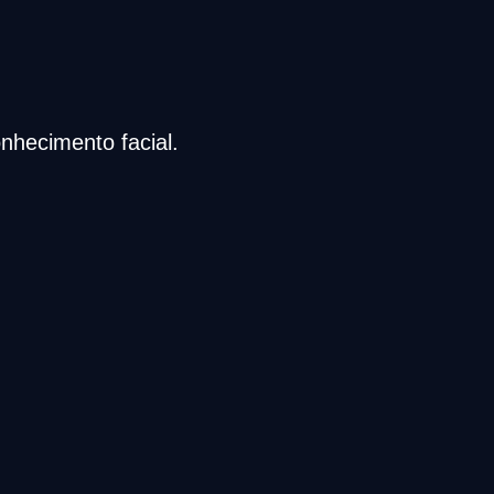
nhecimento facial.