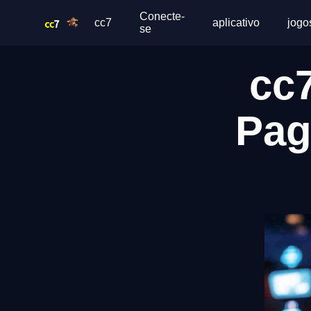
Conecte-
cc7
aplicativo
jogo
se
cc
Pag