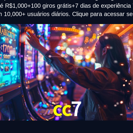
até R$1,000+100 giros grátis+7 dias de experiênci
m 10,000+ usuários diários. Clique para acessar se