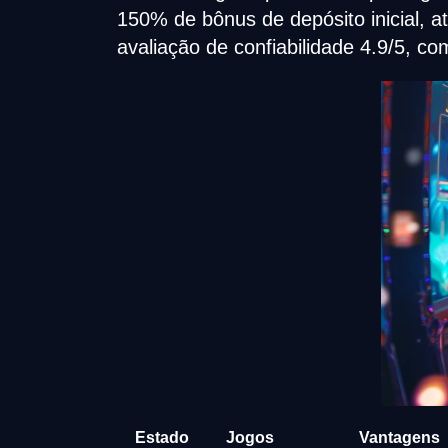
150% de bônus de depósito inicial, 
avaliação de confiabilidade 4.9/5, co
Estado
Jogos
Vantagens