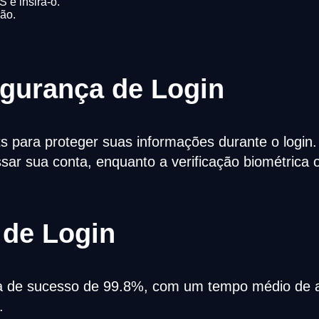
 e insira-o.
ção.
egurança de Login
ts para proteger suas informações durante o login.
ar sua conta, enquanto a verificação biométrica
 de Login
xa de sucesso de 99.8%, com um tempo médio de 
.