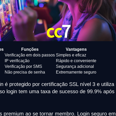
os
Funções
Vantagens
Verificação em dois passos
Simples e eficaz
IP verificação
Rápido e conveniente
Verificação por SMS
Segurança adicional
Não precisa de senha
Extremamente seguro
é protegido por certificação SSL nível 3 e utiliza
o login tem uma taxa de sucesso de 99.9% após 
égios premium ao se tornar membro. Login seguro e