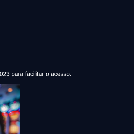
23 para facilitar o acesso.