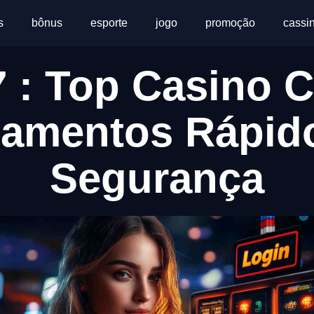
s
bônus
esporte
jogo
promoção
cassi
7 : Top Casino 
amentos Rápid
Segurança