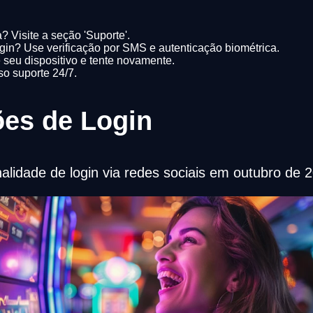
Visite a seção 'Suporte'.
gin? Use verificação por SMS e autenticação biométrica.
 seu dispositivo e tente novamente.
so suporte 24/7.
ões de Login
idade de login via redes sociais em outubro de 20