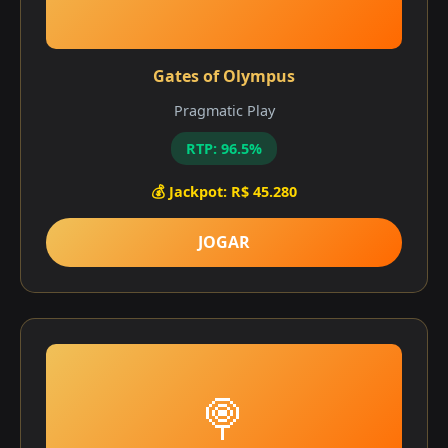
Gates of Olympus
Pragmatic Play
RTP: 96.5%
💰 Jackpot: R$ 45.280
JOGAR
🍭