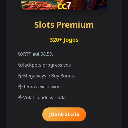
Slots Premium
320+ Jogos
RTP até 98.5%
Jackpots progressivos
Megaways e Buy Bonus
Temas exclusivos
Volatilidade variada
JOGAR SLOTS