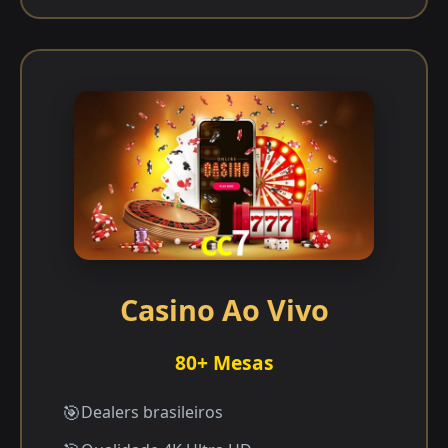
Casino Ao Vivo
80+ Mesas
Dealers brasileiros