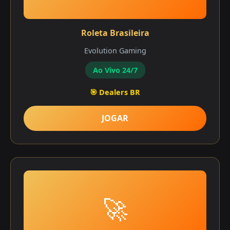
Roleta Brasileira
Evolution Gaming
Ao Vivo 24/7
🎯 Dealers BR
JOGAR
🚀