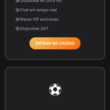
Qualidade 4K Ultra HD
Chat em tempo real
Mesas VIP exclusivas
Disponível 24/7
ENTRAR NO CASINO
⚽