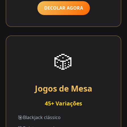
DECOLAR AGORA
🎲
Jogos de Mesa
45+ Variações
Blackjack clássico