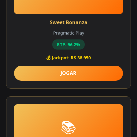
Sweet Bonanza
Pragmatic Play
RTP: 96.2%
💰 Jackpot: R$ 38.950
JOGAR
📚