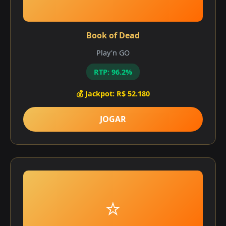
Book of Dead
Play'n GO
RTP: 96.2%
💰 Jackpot: R$ 52.180
JOGAR
⭐