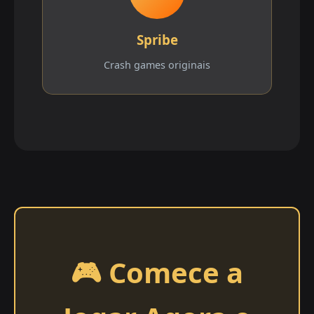
Spribe
Crash games originais
🎮 Comece a