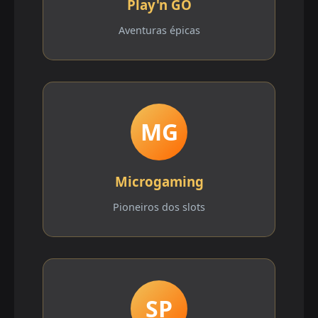
Play'n GO
Aventuras épicas
MG
Microgaming
Pioneiros dos slots
SP