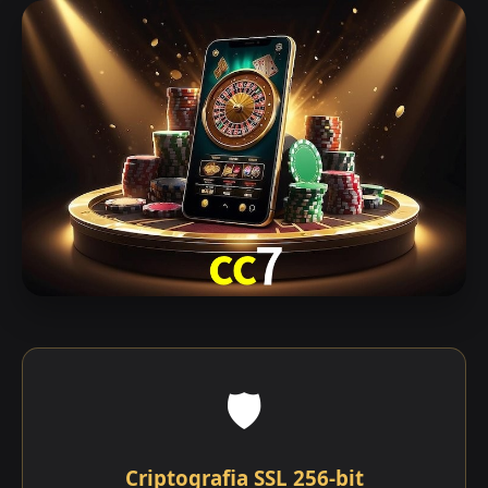
🛡️
Criptografia SSL 256-bit