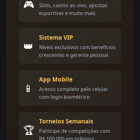
🎮
Slots, casino ao vivo, apostas
esportivas e muito mais
Sistema VIP
👑
Níveis exclusivos com benefícios
crescentes e gerente pessoal
App Mobile
📱
Acesso completo pelo celular
com login biométrico
Torneios Semanais
🏆
Participe de competições com
R$ 100.000 em prêmios