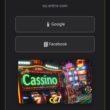
ou entre com
📱
Google
📘
Facebook