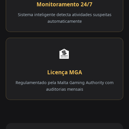
Monitoramento 24/7
Sistema inteligente detecta atividades suspeitas
automaticamente
🏦
Licença MGA
Regulamentado pela Malta Gaming Authority com
auditorias mensais