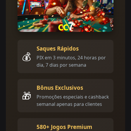
Saques Rápidos
💰
PIX em 3 minutos, 24 horas por
dia, 7 dias por semana
Bônus Exclusivos
🎁
Promoções especiais e cashback
semanal apenas para clientes
580+ Jogos Premium