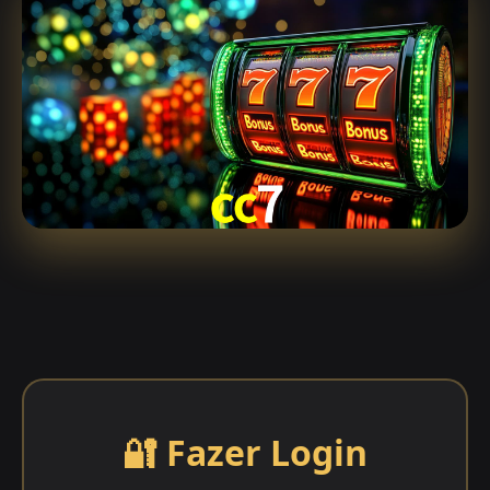
🔐 Fazer Login