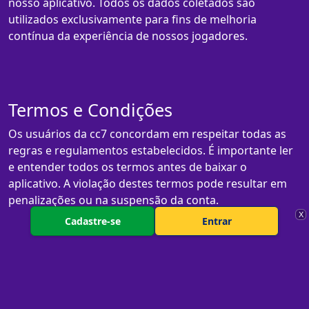
nosso aplicativo. Todos os dados coletados são
utilizados exclusivamente para fins de melhoria
contínua da experiência de nossos jogadores.
Termos e Condições
Os usuários da cc7 concordam em respeitar todas as
regras e regulamentos estabelecidos. É importante ler
e entender todos os termos antes de baixar o
aplicativo. A violação destes termos pode resultar em
penalizações ou na suspensão da conta.
X
Cadastre-se
Entrar