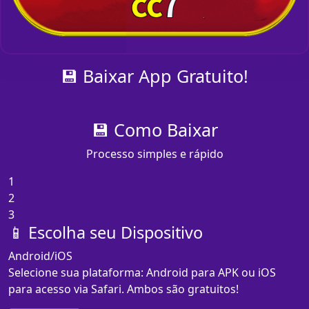
💾 Baixar App Gratuito!
💾 Como Baixar
Processo simples e rápido
1
2
3
📱 Escolha seu Dispositivo
Android/iOS
Selecione sua plataforma: Android para APK ou iOS
para acesso via Safari. Ambos são gratuitos!