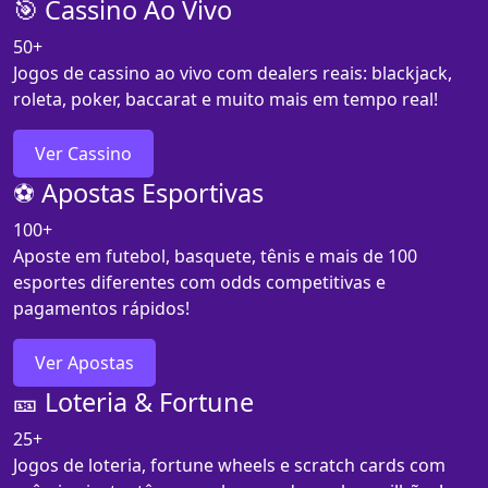
🎯 Cassino Ao Vivo
50+
Jogos de cassino ao vivo com dealers reais: blackjack,
roleta, poker, baccarat e muito mais em tempo real!
Ver Cassino
⚽ Apostas Esportivas
100+
Aposte em futebol, basquete, tênis e mais de 100
esportes diferentes com odds competitivas e
pagamentos rápidos!
Ver Apostas
🎫 Loteria & Fortune
25+
Jogos de loteria, fortune wheels e scratch cards com