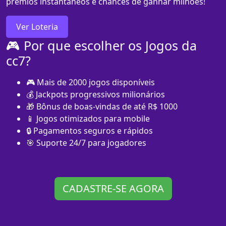
prêmios instantâneos e chances de ganhar milhões!
Ver Loteria
🎮 Por que escolher os Jogos da
cc7?
🎮 Mais de 2000 jogos disponíveis
💰 Jackpots progressivos milionários
🎁 Bônus de boas-vindas de até R$ 1000
📱 Jogos otimizados para mobile
🔒 Pagamentos seguros e rápidos
🎯 Suporte 24/7 para jogadores
CADASTRE-SE AGORA