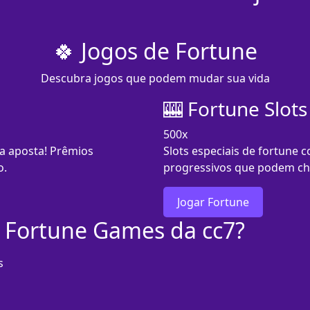
🍀 Jogos de Fortune
Descubra jogos que podem mudar sua vida
🎰 Fortune Slots
500x
ua aposta! Prêmios
Slots especiais de fortune 
o.
progressivos que podem ch
Jogar Fortune
s Fortune Games da cc7?
s