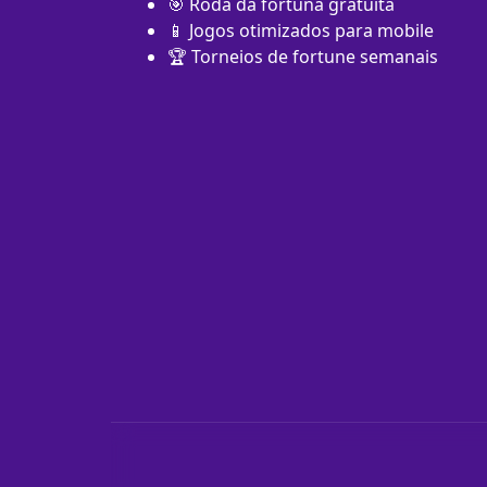
🎯 Roda da fortuna gratuita
📱 Jogos otimizados para mobile
🏆 Torneios de fortune semanais