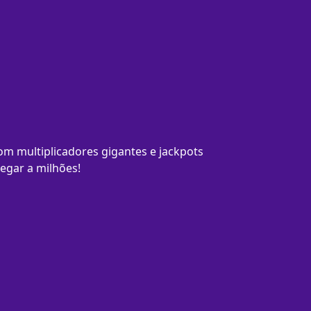
com multiplicadores gigantes e jackpots
egar a milhões!